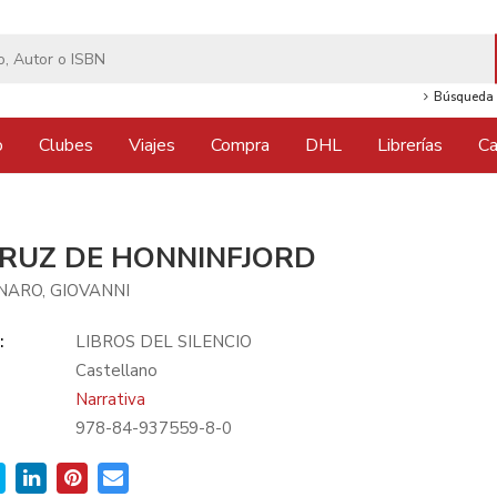
Búsqueda 
o
Clubes
Viajes
Compra
DHL
Librerías
Ca
CRUZ DE HONNINFJORD
ARO, GIOVANNI
:
LIBROS DEL SILENCIO
Castellano
Narrativa
978-84-937559-8-0