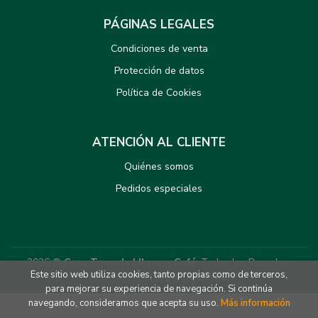
PÁGINAS LEGALES
Condiciones de venta
Protección de datos
Política de Cookies
ATENCIÓN AL CLIENTE
Quiénes somos
Pedidos especiales
2026 ©
Casa Tomada LIbros y Café
. Todos los Derechos
Este sitio web utiliza cookies, tanto propias como de terceros,
Reservados |
Grupo Trevenque
para mejorar su experiencia de navegación. Si continúa
navegando, consideramos que acepta su uso.
Más información