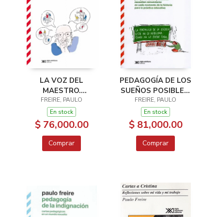
LA VOZ DEL
PEDAGOGÍA DE LOS
MAESTRO.
SUEÑOS POSIBLES.
CONVERSACIONES
FREIRE, PAULO
POR QUÉ DOCENTES
FREIRE, PAULO
ACERCA DE VIVIR,
Y ALUMNOS
En stock
En stock
ENSEÑAR Y
NECESITAN
$ 76,000.00
$ 81,000.00
TRANSFORMAR EL
REINVENTARSE EN
MUNDO
CADA MOMENTO DE
Comprar
Comprar
LA HISTORIA