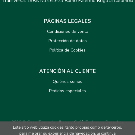
Transversal 19Bis No.45D-23 Barrio Palermo Bogotá Colombia
PÁGINAS LEGALES
Condiciones de venta
Protección de datos
Política de Cookies
ATENCIÓN AL CLIENTE
Quiénes somos
Pedidos especiales
2026 ©
Casa Tomada LIbros y Café
. Todos los Derechos
Este sitio web utiliza cookies, tanto propias como de terceros,
Reservados |
Grupo Trevenque
para mejorar su experiencia de navegación. Si continúa