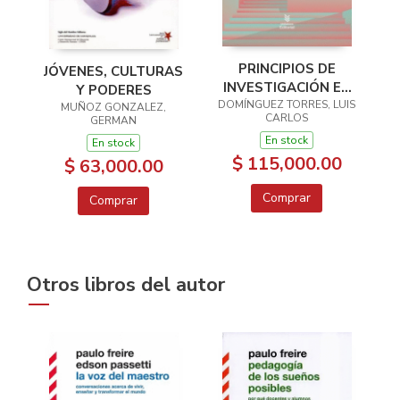
PRINCIPIOS DE
JÓVENES, CULTURAS
INVESTIGACIÓN EN
Y PODERES
DOMÍNGUEZ TORRES, LUIS
EDUCACIÓN MÉDICA
MUÑOZ GONZALEZ,
CARLOS
GERMAN
En stock
En stock
$ 115,000.00
$ 63,000.00
Comprar
Comprar
Otros libros del autor