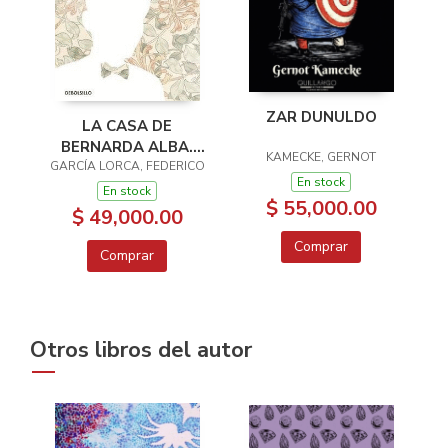
ZAR DUNULDO
LA CASA DE
BERNARDA ALBA.
KAMECKE, GERNOT
GARCÍA LORCA, FEDERICO
DOÑA ROSITA LA
En stock
SOLTERA
En stock
$ 55,000.00
$ 49,000.00
Comprar
Comprar
Otros libros del autor