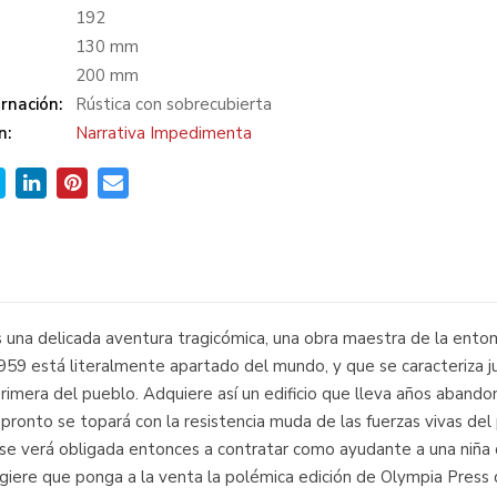
:
192
130 mm
200 mm
rnación:
Rústica con sobrecubierta
n:
Narrativa Impedimenta
 es una delicada aventura tragicómica, una obra maestra de la ento
959 está literalmente apartado del mundo, y que se caracteriza j
 primera del pueblo. Adquiere así un edificio que lleva años aban
o pronto se topará con la resistencia muda de las fuerzas vivas d
 se verá obligada entonces a contratar como ayudante a una niña 
ugiere que ponga a la venta la polémica edición de Olympia Press