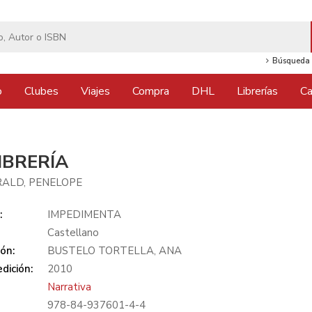
Búsqueda 
o
Clubes
Viajes
Compra
DHL
Librerías
Ca
IBRERÍA
RALD, PENELOPE
:
IMPEDIMENTA
Castellano
ón:
BUSTELO TORTELLA, ANA
dición:
2010
Narrativa
978-84-937601-4-4