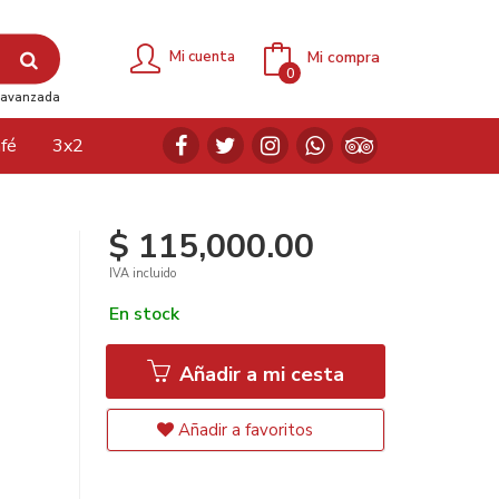
Mi compra
Mi cuenta
0
avanzada
fé
3x2
$ 115,000.00
IVA incluido
En stock
Añadir a mi cesta
Añadir a favoritos