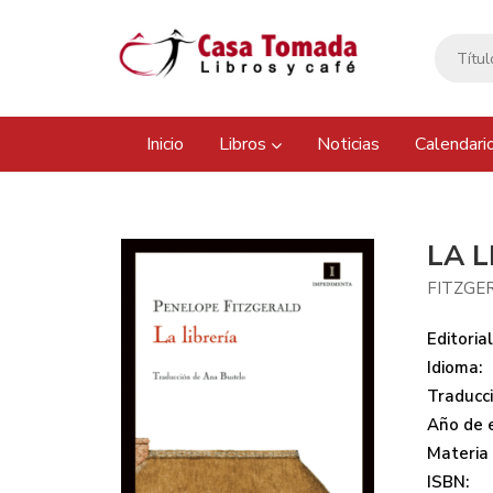
Inicio
Libros
Noticias
Calendari
LA L
FITZGE
Editorial
Idioma:
Traducci
Año de e
Materia
ISBN: