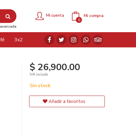
Mi compra
Mi cuenta
0
avanzada
fé
3x2
$ 26,900.00
IVA incluido
Sin stock
Añadir a favoritos