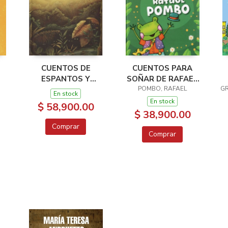
CUENTOS DE
CUENTOS PARA
ESPANTOS Y
SOÑAR DE RAFAEL
OTROS SERE
POMBO, RAFAEL
POMBO
GR
En stock
FANTÁSTICOS DEL
En stock
$ 58,900.00
FOLCLOR
$ 38,900.00
COLOMBIANO
Comprar
Comprar