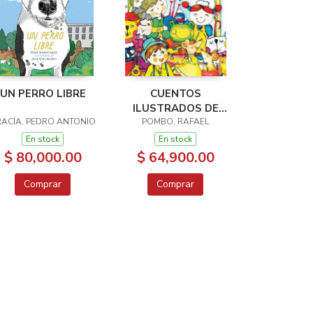
UN PERRO LIBRE
CUENTOS
ILUSTRADOS DE
ACÍA, PEDRO ANTONIO
RAFAEL POMBO
POMBO, RAFAEL
En stock
En stock
$ 80,000.00
$ 64,900.00
Comprar
Comprar