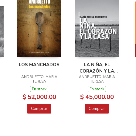
S
LOS MANCHADOS
LA NIÑA, EL
CORAZÓN Y LA
ANDRUETTO, MARÍA
ANDRUETTO, MARÍA
CASA
TERESA
TERESA
En stock
En stock
$ 52,000.00
$ 45,000.00
Comprar
Comprar