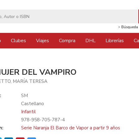
Búsqueda 
o
Clubes
Viajes
Compra
DHL
Librerías
Ca
MUJER DEL VAMPIRO
TTO, MARÍA TERESA
:
SM
Castellano
Infantil
978-958-705-787-4
n:
Serie Naranja El Barco de Vapor a partir 9 años