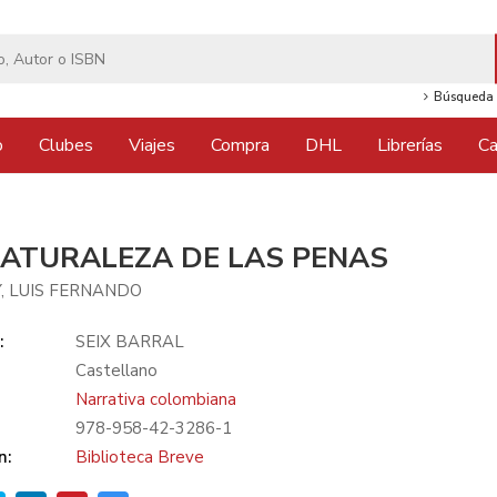
Búsqueda 
o
Clubes
Viajes
Compra
DHL
Librerías
Ca
NATURALEZA DE LAS PENAS
, LUIS FERNANDO
:
SEIX BARRAL
Castellano
Narrativa colombiana
978-958-42-3286-1
n:
Biblioteca Breve