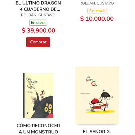
EL ULTIMO DRAGON
ROLDÁN, GUSTAVO
+ CUADERNO DE
Sin stock
ROLDÁN, GUSTAVO
ACTIVIDADES
$ 10,000.00
En stock
$ 39,900.00
Comprar
CÓMO RECONOCER
EL SEÑOR G.
A UN MONSTRUO