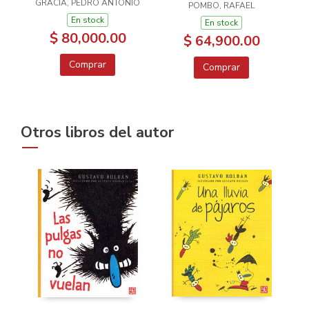
GRACÍA, PEDRO ANTONIO
RAFAEL POMBO
POMBO, RAFAEL
En stock
En stock
$ 80,000.00
$ 64,900.00
Comprar
Comprar
Otros libros del autor