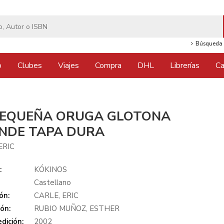
Búsqueda 
o
Clubes
Viajes
Compra
DHL
Librerías
Ca
PEQUEÑA ORUGA GLOTONA
NDE TAPA DURA
ERIC
:
KÓKINOS
Castellano
ón:
CARLE, ERIC
ón:
RUBIO MUÑOZ, ESTHER
dición:
2002