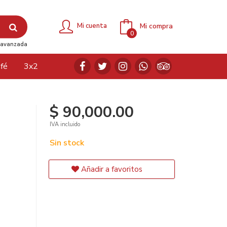
Mi compra
Mi cuenta
0
avanzada
fé
3x2
$ 90,000.00
IVA incluido
Sin stock
Añadir a favoritos