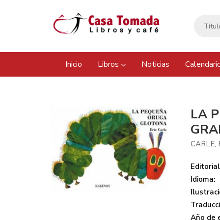
Inicio
Libros
Noticias
Calendari
LA 
GRA
CARLE, 
Editorial
Idioma:
Ilustraci
Traducci
Año de e