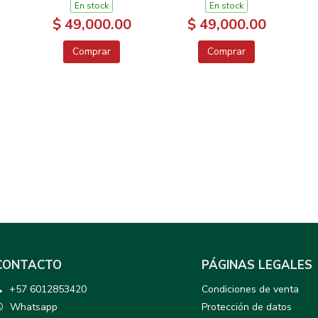
En stock
En stock
$ 49,000.00
$ 49,000.00
Comprar
Comprar
CONTACTO
PÁGINAS LEGALES
+57 6012853420
Condiciones de venta
Whatsapp
Protección de datos