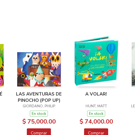
É
LAS AVENTURAS DE
A VOLAR!
PINOCHO (POP UP)
GIORDANO, PHILIP
HUNT, MATT
L
En stock
En stock
$ 75,000.00
$ 74,000.00
Comprar
Comprar