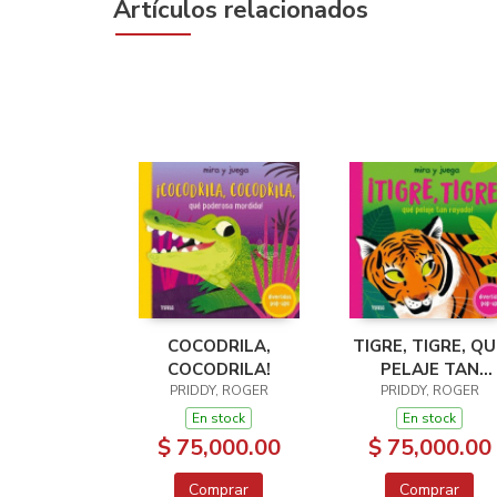
Artículos relacionados
COCODRILA,
TIGRE, TIGRE, QU
COCODRILA!
PELAJE TAN
PRIDDY, ROGER
PRIDDY, ROGER
RAYADO!
En stock
En stock
$ 75,000.00
$ 75,000.00
Comprar
Comprar