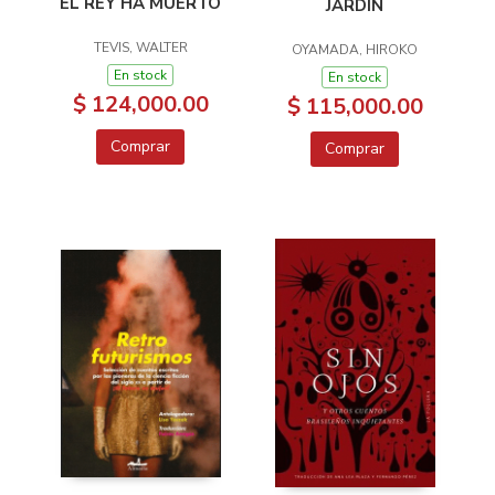
EL REY HA MUERTO
JARDIN
TEVIS, WALTER
OYAMADA, HIROKO
En stock
En stock
$ 124,000.00
$ 115,000.00
Comprar
Comprar