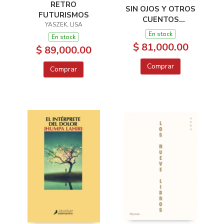
RETRO
SIN OJOS Y OTROS
FUTURISMOS
CUENTOS
YASZEK, LISA
BRASILEÑOS
En stock
En stock
INQUIETANTES
$ 81,000.00
$ 89,000.00
Comprar
Comprar