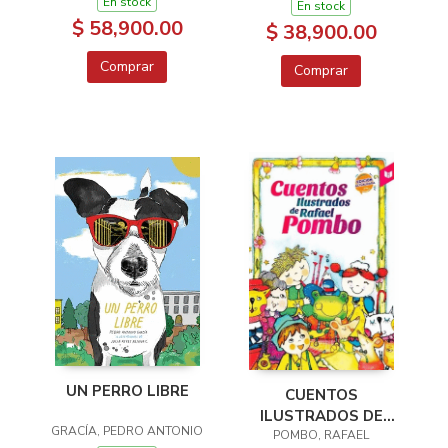
En stock
En stock
DEL FOLCLOR
$ 58,900.00
$ 38,900.00
COLOMBIANO
Comprar
Comprar
UN PERRO LIBRE
CUENTOS
ILUSTRADOS DE
GRACÍA, PEDRO ANTONIO
RAFAEL POMBO
POMBO, RAFAEL