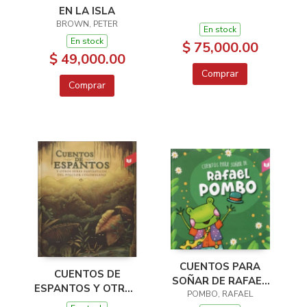
EN LA ISLA
BROWN, PETER
En stock
En stock
$ 75,000.00
$ 49,000.00
Comprar
Comprar
CUENTOS PARA
CUENTOS DE
SOÑAR DE RAFAEL
ESPANTOS Y OTROS
POMBO, RAFAEL
POMBO
SERE FANTÁSTICOS