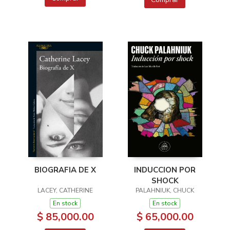
BIOGRAFIA DE X
INDUCCION POR
SHOCK
LACEY, CATHERINE
PALAHNIUK, CHUCK
En stock
En stock
$ 85,000.00
$ 65,000.00