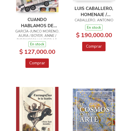
LUIS CABALLERO,
HOMENAJE /
CUANDO
CABALLERO, ANTONIO
HOMAGE
HABLAMOS DE
En stock
GARCÍA-JUNCO MORENO,
AMOR
$ 190,000.00
AURA / BOYER, ANNE /
DIDRIKSSON MURIEDAS,
En stock
JULIA / VALENCIA TRIANA,
Comprar
MARGARITA / SEGURA
$ 127,000.00
VERA, NALLELY YOLANDA /
GUERRERO MC MANUS,
SIOBHAN FENELLA /
Comprar
MIGUEL SANTOS, LUNA /
MÁRQUEZ ABELLA,
ALEJANDRA / CHAPELA
SAAVEDRA, ANDREA DE
LOURDES / MENDOZA
HERRERA, CLYO HUITZILÍN
/ DE LA CERDA ULLOA, D