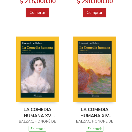
$ 215,000.00
$ 290,000.00
Comprar
Comprar
LA COMEDIA
LA COMEDIA
HUMANA XV
HUMANA XIV
BALZAC, HONORÉ DE
ESCENAS DE LA
BALZAC, HONORÉ DE
ESCENAS DE LA
VIDA MILITAR
VIDA CAMPESTRE
En stock
En stock