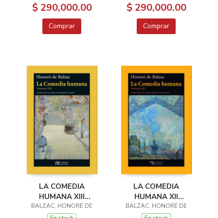
$ 290,000.00
$ 290,000.00
Comprar
Comprar
LA COMEDIA
LA COMEDIA
HUMANA XIII
HUMANA XII
BALZAC, HONORÉ DE
ESCENAS DE LA
BALZAC, HONORÉ DE
ESCENAS DE LA
VIDA POLÍTICA
VIDA PARISIENSE
En stock
En stock