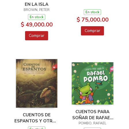
EN LA ISLA
BROWN, PETER
En stock
En stock
$ 75,000.00
$ 49,000.00
Comprar
Comprar
CUENTOS PARA
CUENTOS DE
SOÑAR DE RAFAEL
ESPANTOS Y OTROS
POMBO, RAFAEL
POMBO
SERE FANTÁSTICOS