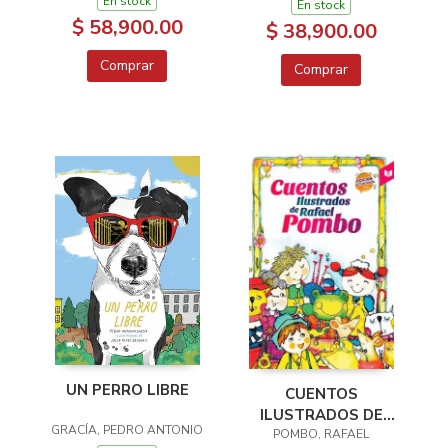
En stock
En stock
DEL FOLCLOR
$ 58,900.00
$ 38,900.00
COLOMBIANO
Comprar
Comprar
UN PERRO LIBRE
CUENTOS
ILUSTRADOS DE
GRACÍA, PEDRO ANTONIO
RAFAEL POMBO
POMBO, RAFAEL