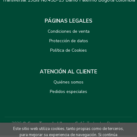
Transversal 19Bis No.45D-23 Barrio Palermo Bogotá Colombia
PÁGINAS LEGALES
Condiciones de venta
Protección de datos
Política de Cookies
ATENCIÓN AL CLIENTE
Quiénes somos
Pedidos especiales
2026 ©
Casa Tomada LIbros y Café
. Todos los Derechos
Este sitio web utiliza cookies, tanto propias como de terceros,
Reservados |
Grupo Trevenque
para mejorar su experiencia de navegación. Si continúa