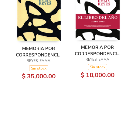
MEMORIA POR
MEMORIA POR
CORRESPONDENCIA
CORRESPONDENCIA
REYES, EMMA
(LIBRO
1A EDICION
REYES, EMMA
ELECTRÓNICO)
Sin stock
Sin stock
$ 18,000.00
$ 35,000.00