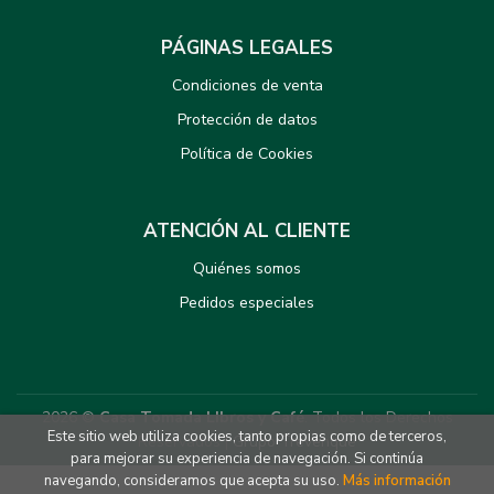
PÁGINAS LEGALES
Condiciones de venta
Protección de datos
Política de Cookies
ATENCIÓN AL CLIENTE
Quiénes somos
Pedidos especiales
2026 ©
Casa Tomada LIbros y Café
. Todos los Derechos
Este sitio web utiliza cookies, tanto propias como de terceros,
Reservados |
Grupo Trevenque
para mejorar su experiencia de navegación. Si continúa
navegando, consideramos que acepta su uso.
Más información