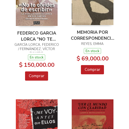
MEMORIA POR
FEDERICO GARCIA
CORRESPONDENCIA
LORCA "NO TE
REYES, EMMA
8 EDICION
GARCÍA LORCA, FEDERICO
OLVIDES DE
/ FERNÁNDEZ, VÍCTOR
ESCRIBIR"
En stock
RAMIRO
$ 69,000.00
En stock
$ 150,000.00
Comprar
Comprar