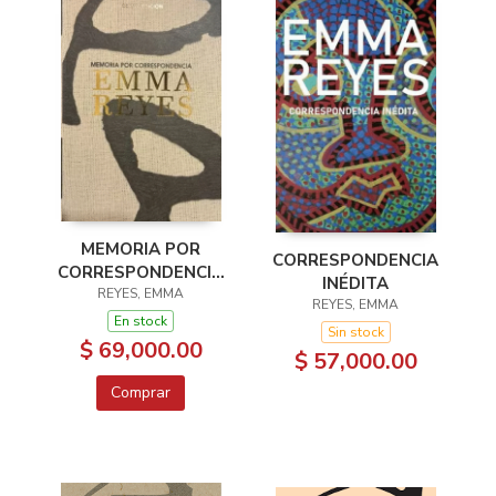
MEMORIA POR
CORRESPONDENCIA
CORRESPONDENCIA
INÉDITA
REYES, EMMA
8 EDICION
REYES, EMMA
En stock
Sin stock
$ 69,000.00
$ 57,000.00
Comprar