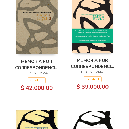
MEMORIA POR
MEMORIA POR
CORRESPONDENCIA
CORRESPONDENCIA
2A EDICION
REYES, EMMA
6A EDICION
REYES, EMMA
Sin stock
Sin stock
$ 39,000.00
$ 42,000.00