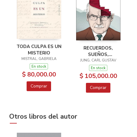
TODA CULPA ES UN
RECUERDOS,
MISTERIO
SUEÑOS,
MISTRAL, GABRIELA
PENSAMIENTOS
JUNG, CARL GUSTAV
En stock
En stock
$ 80,000.00
$ 105,000.00
Comprar
Comprar
Otros libros del autor