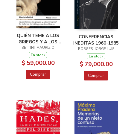
QUIÉN TEME A LOS
CONFERENCIAS
GRIEGOS Y A LOS
INEDITAS 1960-1985
BETTINI, MAURIZIO
ROMANOS?
BORGES, JORGE LUIS
En stock
En stock
$ 59,000.00
$ 79,000.00
Comprar
Comprar