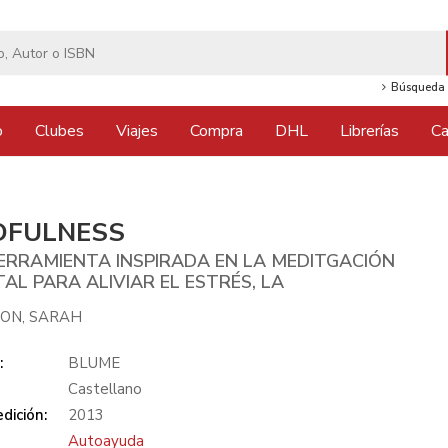
Búsqueda 
o
Clubes
Viajes
Compra
DHL
Librerías
Ca
DFULNESS
ERRAMIENTA INSPIRADA EN LA MEDITGACIÓN
AL PARA ALIVIAR EL ESTRÉS, LA
TON, SARAH
:
BLUME
Castellano
dición:
2013
Autoayuda