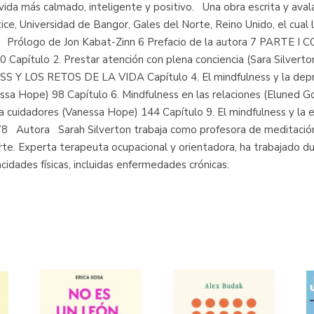
e vida más calmado, inteligente y positivo. Una obra escrita y av
ice, Universidad de Bangor, Gales del Norte, Reino Unido, el cual
 Prólogo de Jon Kabat-Zinn 6 Prefacio de la autora 7 PARTE
10 Capítulo 2. Prestar atención con plena conciencia (Sara Silverto
S Y LOS RETOS DE LA VIDA Capítulo 4. El mindfulness y la depres
essa Hope) 98 Capítulo 6. Mindfulness en las relaciones (Eluned G
a cuidadores (Vanessa Hope) 144 Capítulo 9. El mindfulness y la e
8 Autora Sarah Silverton trabaja como profesora de meditación 
orte. Experta terapeuta ocupacional y orientadora, ha trabajado 
dades físicas, incluidas enfermedades crónicas.