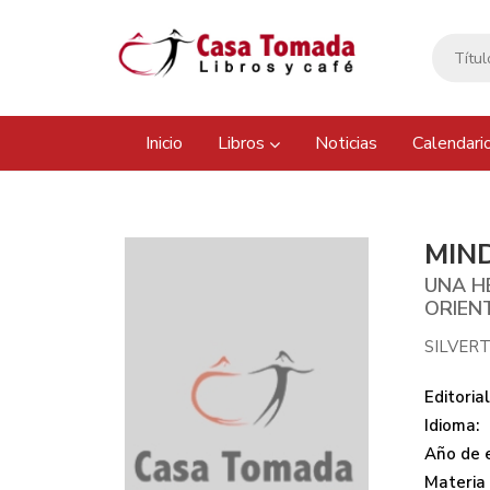
Inicio
Libros
Noticias
Calendari
MIN
UNA H
ORIENT
SILVER
Editorial
Idioma:
Año de e
Materia