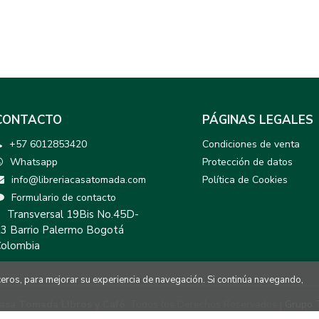
CONTACTO
PÁGINAS LEGALES
+57 6012853420
Condiciones de venta
Whatsapp
Protección de datos
info@libreriacasatomada.com
Política de Cookies
Formulario de contacto
Transversal 19Bis No.45D-
3 Barrio Palermo Bogotá
olombia
rceros, para mejorar su experiencia de navegación. Si continúa navegando,
asa Tomada LIbros y Café
. Todos los Derechos Reservados |
Grupo 