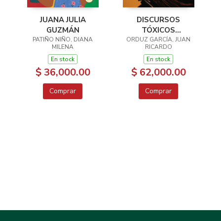
JUANA JULIA
DISCURSOS
GUZMÁN
TÓXICOS
PATIÑO NIÑO, DIANA
ORDUZ GARCÍA, JUAN
MASCULINOS
MILENA
RICARDO
En stock
En stock
$ 36,000.00
$ 62,000.00
Comprar
Comprar