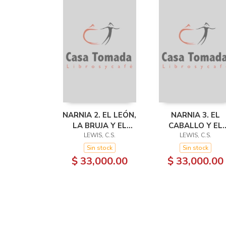
NARNIA 2. EL LEÓN,
NARNIA 3. EL
LA BRUJA Y EL
CABALLO Y EL
ARMARIO
LEWIS, C.S.
MUCHACHO
LEWIS, C.S.
Sin stock
Sin stock
$ 33,000.00
$ 33,000.00