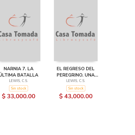
NARNIA 7. LA
EL REGRESO DEL
ÚLTIMA BATALLA
PEREGRINO. UNA
LEWIS, C.S.
APOLOGÍA
LEWIS, C.S.
ALEGÓRICA DEL
Sin stock
Sin stock
CRISTIANISMO, LA
$ 33,000.00
$ 43,000.00
RAZÓN Y EL
ROMANTICISMO