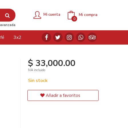
Mi compra
Mi cuenta
0
avanzada
fé
3x2
$ 33,000.00
IVA incluido
Sin stock
Añadir a favoritos