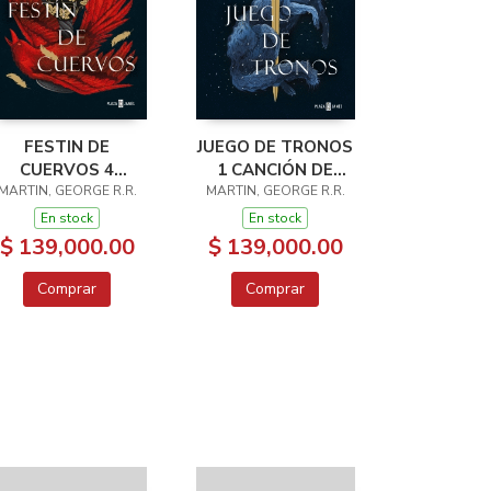
FESTIN DE
JUEGO DE TRONOS
CUERVOS 4
1 CANCIÓN DE
ANCIÓN DE HIELO
MARTIN, GEORGE R.R.
MARTIN, GEORGE R.R.
HIELO Y FUEGO
Y FUEGO
En stock
En stock
$ 139,000.00
$ 139,000.00
Comprar
Comprar