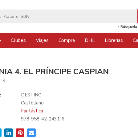
Búsqueda 
o
Clubes
Viajes
Compra
DHL
Librerías
Ca
IA 4. EL PRÍNCIPE CASPIAN
.S.
:
DESTINO
Castellano
Fantástica
978-958-42-2431-6