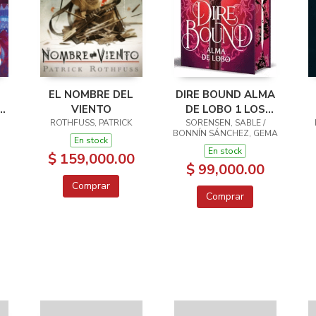
EL NOMBRE DEL
DIRE BOUND ALMA
O
VIENTO
DE LOBO 1 LOS
ROTHFUSS, PATRICK
LOBOS DE LA RUINA
SORENSEN, SABLE /
C
BONNÍN SÁNCHEZ, GEMA
En stock
En stock
$ 159,000.00
$ 99,000.00
Comprar
Comprar