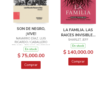
SON DE NEGRO,
LA FAMILIA. LAS
¡VIVE!
RAICES INVISIBLES
NAVARRO DÍAZ, LUIS
SHARLET, JEFF
DEL
RICARDO / CABALLERO
FUNDAMENTALISMO
En stock
TRUYOL, TOMÁS / BARRIOS
En stock
MÁRCELES, DIANA LUZ /
EN ESTADOS
$ 140,000.00
SARABIA CASTILLO,
$ 75,000.00
UNIDOS
FRANCISCO JAVIER
Comprar
Comprar