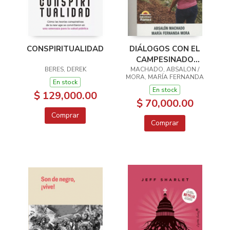
CONSPIRITUALIDAD
DIÁLOGOS CON EL
CAMPESINADO
BERES, DEREK
MUJERES RURALES
MACHADO, ABSALON /
MORA, MARÍA FERNANDA
En stock
En stock
$ 129,000.00
$ 70,000.00
Comprar
Comprar