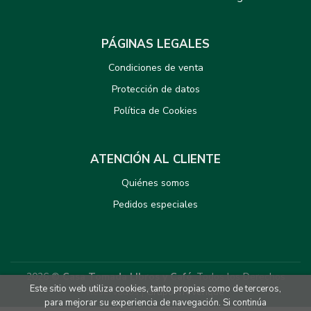
PÁGINAS LEGALES
Condiciones de venta
Protección de datos
Política de Cookies
ATENCIÓN AL CLIENTE
Quiénes somos
Pedidos especiales
2026 ©
Casa Tomada LIbros y Café
. Todos los Derechos
Este sitio web utiliza cookies, tanto propias como de terceros,
Reservados |
Grupo Trevenque
para mejorar su experiencia de navegación. Si continúa