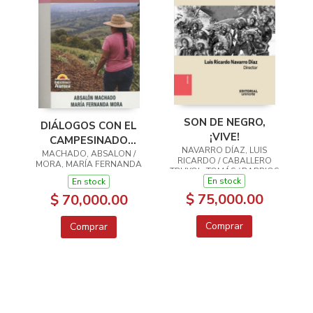
SON DE NEGRO,
DIÁLOGOS CON EL
¡VIVE!
CAMPESINADO
NAVARRO DÍAZ, LUIS
MUJERES RURALES
MACHADO, ABSALON /
RICARDO / CABALLERO
MORA, MARÍA FERNANDA
TRUYOL, TOMÁS / BARRIOS
En stock
En stock
MÁRCELES, DIANA LUZ /
SARABIA CASTILLO,
$ 75,000.00
$ 70,000.00
FRANCISCO JAVIER
Comprar
Comprar