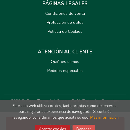
PÁGINAS LEGALES
Condiciones de venta
Protección de datos
Política de Cookies
ATENCIÓN AL CLIENTE
Quiénes somos
Pedidos especiales
2026 ©
Casa Tomada LIbros y Café
. Todos los Derechos
Este sitio web utiliza cookies, tanto propias como de terceros,
Reservados |
Grupo Trevenque
para mejorar su experiencia de navegación. Si continúa
navegando, consideramos que acepta su uso.
Más información
Añadir a mi cesta
Aceptar cookies
Denegar