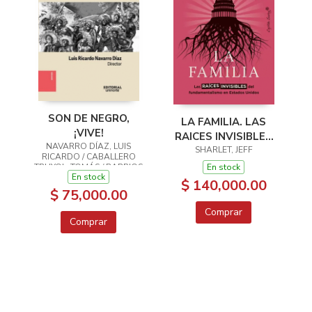
SON DE NEGRO,
LA FAMILIA. LAS
¡VIVE!
RAICES INVISIBLES
NAVARRO DÍAZ, LUIS
SHARLET, JEFF
DEL
RICARDO / CABALLERO
FUNDAMENTALISMO
En stock
TRUYOL, TOMÁS / BARRIOS
En stock
MÁRCELES, DIANA LUZ /
EN ESTADOS
$ 140,000.00
SARABIA CASTILLO,
$ 75,000.00
UNIDOS
FRANCISCO JAVIER
Comprar
Comprar