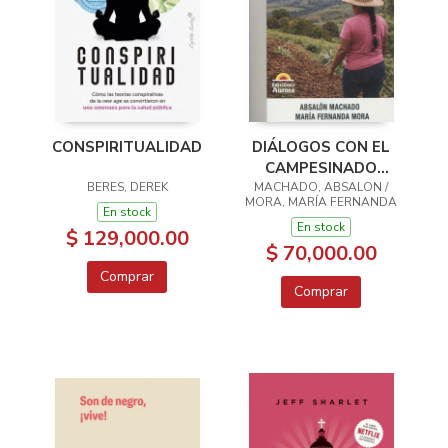
CONSPIRITUALIDAD
DIÁLOGOS CON EL
CAMPESINADO
BERES, DEREK
MUJERES RURALES
MACHADO, ABSALON /
MORA, MARÍA FERNANDA
En stock
En stock
$ 129,000.00
$ 70,000.00
Comprar
Comprar