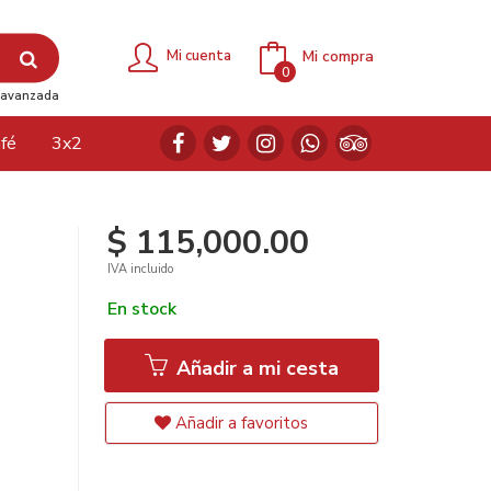
Mi compra
Mi cuenta
0
avanzada
fé
3x2
$ 115,000.00
IVA incluido
En stock
Añadir a mi cesta
Añadir a favoritos