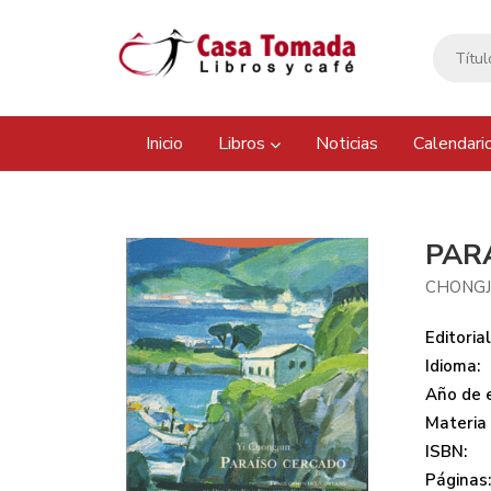
Inicio
Libros
Noticias
Calendari
PAR
CHONGJU
Editorial
Idioma:
Año de e
Materia
ISBN:
Páginas