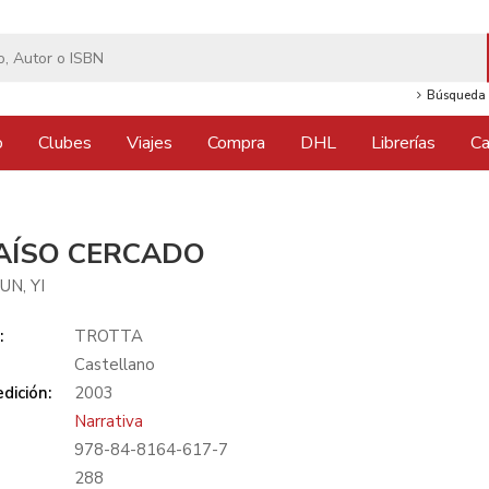
Búsqueda 
o
Clubes
Viajes
Compra
DHL
Librerías
Ca
AÍSO CERCADO
N, YI
:
TROTTA
Castellano
dición:
2003
Narrativa
978-84-8164-617-7
:
288