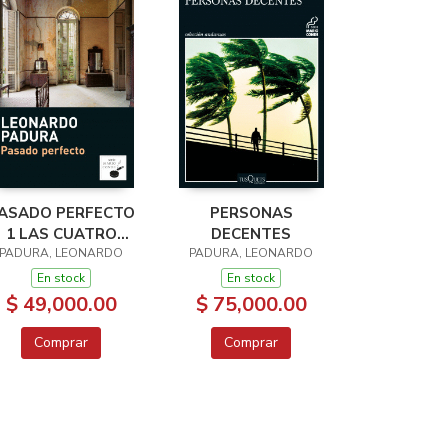
ASADO PERFECTO
PERSONAS
1 LAS CUATRO
DECENTES
PADURA, LEONARDO
ESTACIONES
PADURA, LEONARDO
En stock
En stock
$ 49,000.00
$ 75,000.00
Comprar
Comprar