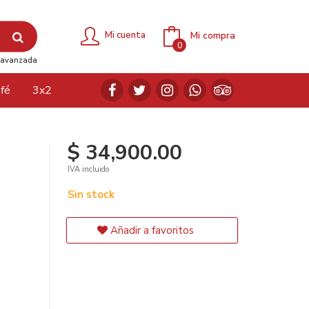
Mi compra
Mi cuenta
0
avanzada
fé
3x2
$ 34,900.00
IVA incluido
Sin stock
Añadir a favoritos