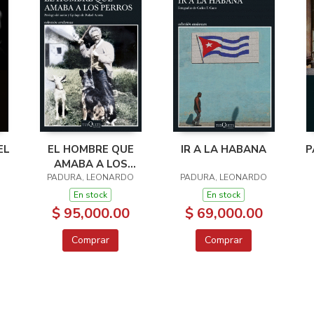
EL
EL HOMBRE QUE
IR A LA HABANA
P
AMABA A LOS
O
PERROS. EDICION 15
PADURA, LEONARDO
PADURA, LEONARDO
ANIVERSARIO
En stock
En stock
$ 95,000.00
$ 69,000.00
Comprar
Comprar