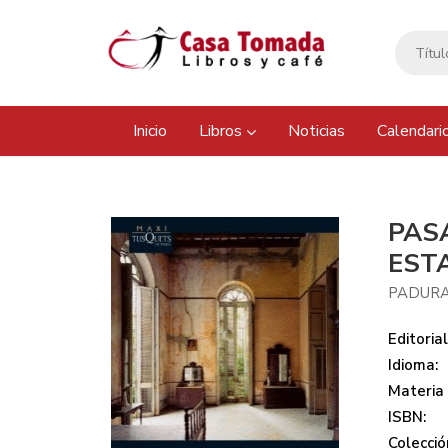
Inicio
Libros
Noticias
Calendari
PAS
EST
PADURA
Editorial
Idioma:
Materia
ISBN:
Colecció