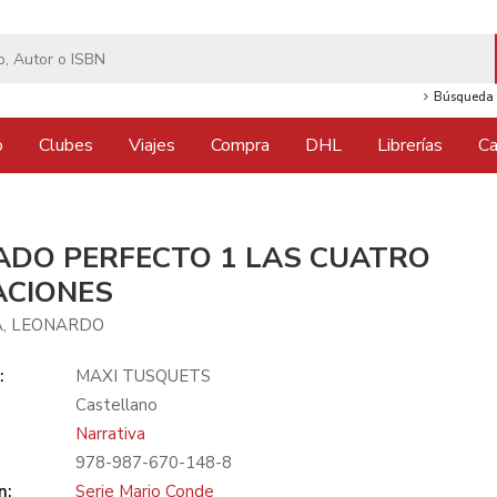
Búsqueda 
o
Clubes
Viajes
Compra
DHL
Librerías
Ca
ADO PERFECTO 1 LAS CUATRO
ACIONES
, LEONARDO
:
MAXI TUSQUETS
Castellano
Narrativa
978-987-670-148-8
n:
Serie Mario Conde