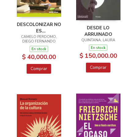
DESCOLONIZAR NO
DESDE LO
ES
ARRUINADO
DESMODERNIZAR:
CAMELO PERDOMO,
QUINTANA, LAURA
DIEGO FERNANDO
UN DIÁLOGO
En stock
En stock
CRÍTICO ENTRE
$ 150,000.00
$ 40,000.00
ENRIQUE DUSSEL Y
SANTIAGO CASTRO-
Comprar
Comprar
GÓMEZ