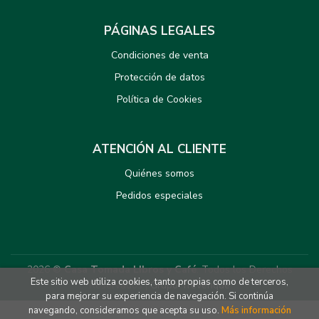
PÁGINAS LEGALES
Condiciones de venta
Protección de datos
Política de Cookies
ATENCIÓN AL CLIENTE
Quiénes somos
Pedidos especiales
2026 ©
Casa Tomada LIbros y Café
. Todos los Derechos
Este sitio web utiliza cookies, tanto propias como de terceros,
Reservados |
Grupo Trevenque
para mejorar su experiencia de navegación. Si continúa
navegando, consideramos que acepta su uso.
Más información