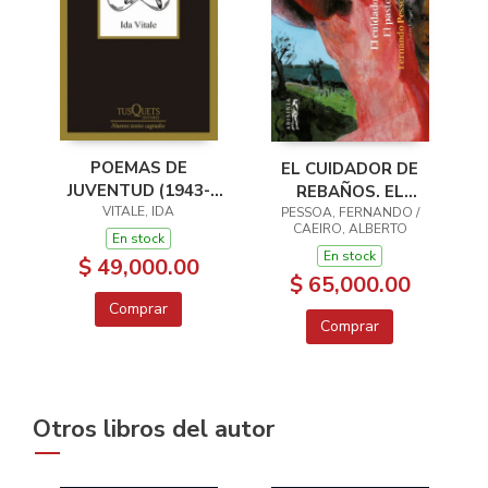
POEMAS DE
EL CUIDADOR DE
JUVENTUD (1943-
REBAÑOS. EL
VITALE, IDA
1946)
PASTOR AMOROSO
PESSOA, FERNANDO /
CAEIRO, ALBERTO
En stock
En stock
$ 49,000.00
$ 65,000.00
Comprar
Comprar
Otros libros del autor