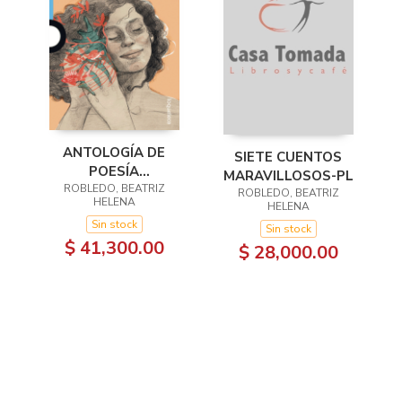
ANTOLOGÍA DE
SIETE CUENTOS
POESÍA
MARAVILLOSOS-PL
COLOMBIANA PARA
ROBLEDO, BEATRIZ
ROBLEDO, BEATRIZ
HELENA
HELENA
JÓVENES
Sin stock
Sin stock
$ 41,300.00
$ 28,000.00