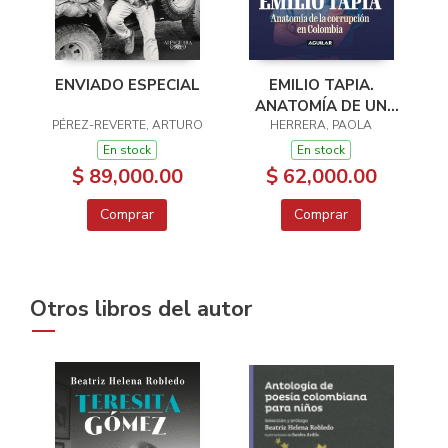
ENVIADO ESPECIAL
EMILIO TAPIA.
ANATOMÍA DE UN
PÉREZ-REVERTE, ARTURO
HERRERA, PAOLA
CORRUPTO
En stock
En stock
$ 89,000.00
$ 62,000.00
Comprar
Comprar
Otros libros del autor