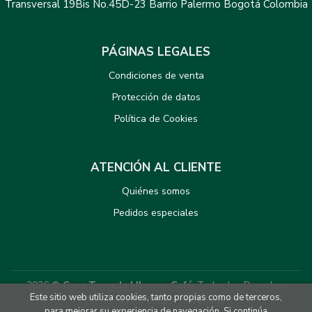
Transversal 19Bis No.45D-23 Barrio Palermo Bogotá Colombia
PÁGINAS LEGALES
Condiciones de venta
Protección de datos
Política de Cookies
ATENCIÓN AL CLIENTE
Quiénes somos
Pedidos especiales
2026 ©
Casa Tomada LIbros y Café
. Todos los Derechos
Este sitio web utiliza cookies, tanto propias como de terceros,
Reservados |
Grupo Trevenque
para mejorar su experiencia de navegación. Si continúa