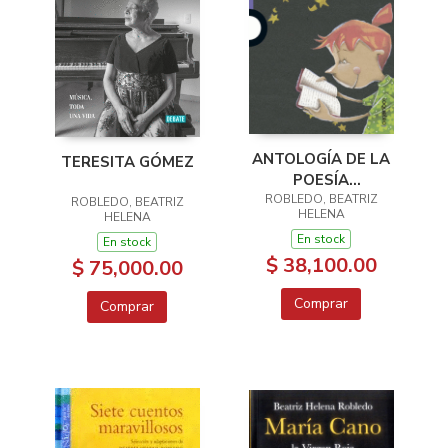
ANTOLOGÍA DE LA
TERESITA GÓMEZ
POESÍA
COLOMBIANA PARA
ROBLEDO, BEATRIZ
ROBLEDO, BEATRIZ
HELENA
HELENA
NIÑOS
En stock
En stock
$ 38,100.00
$ 75,000.00
Comprar
Comprar