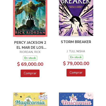
STORM BREAKER
PERCY JACKSON 2
EL MAR DE LOS
J. TULI, NISHA
MOSNTRUOS
RIORDAN, RICK
En stock
En stock
$ 79,000.00
$ 69,000.00
Comprar
Comprar