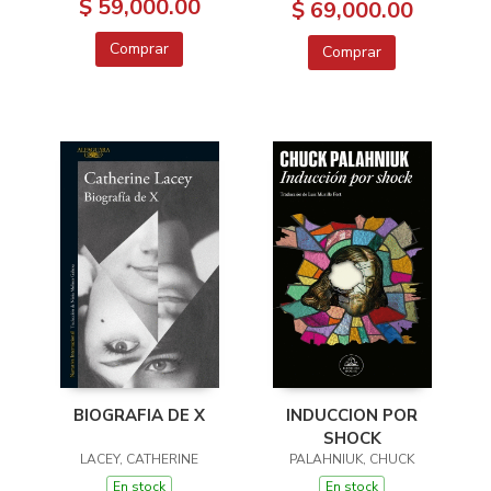
$ 59,000.00
$ 69,000.00
Comprar
Comprar
BIOGRAFIA DE X
INDUCCION POR
SHOCK
LACEY, CATHERINE
PALAHNIUK, CHUCK
En stock
En stock