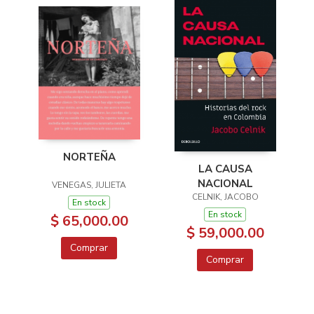
NORTEÑA
LA CAUSA
NACIONAL
VENEGAS, JULIETA
CELNIK, JACOBO
En stock
En stock
$ 65,000.00
$ 59,000.00
Comprar
Comprar