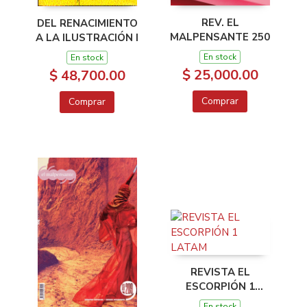
REV. EL
DEL RENACIMIENTO
MALPENSANTE 250
A LA ILUSTRACIÓN I
En stock
En stock
$ 25,000.00
$ 48,700.00
Comprar
Comprar
REVISTA EL
ESCORPIÓN 1
LATAM
En stock