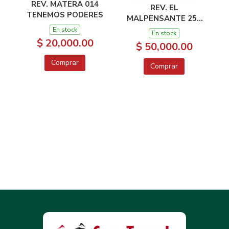
REV. MATERA 014
REV. EL
TENEMOS PODERES
MALPENSANTE 255
ESPECIAL HIP HOO
En stock
En stock
$ 20,000.00
$ 50,000.00
Comprar
Comprar