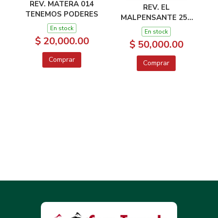
REV. MATERA 014
REV. EL
TENEMOS PODERES
MALPENSANTE 255
ESPECIAL HIP HOO
En stock
En stock
$ 20,000.00
$ 50,000.00
Comprar
Comprar