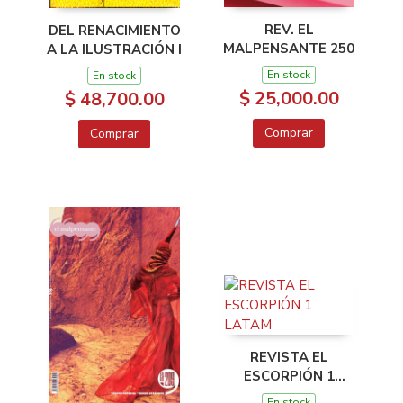
REV. EL
DEL RENACIMIENTO
MALPENSANTE 250
A LA ILUSTRACIÓN I
En stock
En stock
$ 25,000.00
$ 48,700.00
Comprar
Comprar
REVISTA EL
ESCORPIÓN 1
LATAM
En stock