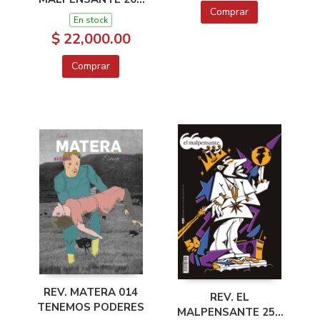
Comprar
JULIO 2019
En stock
ESPECIAL REUVEN
$ 22,000.00
AFANADOR
Comprar
REV. MATERA 014
REV. EL
TENEMOS PODERES
MALPENSANTE 255