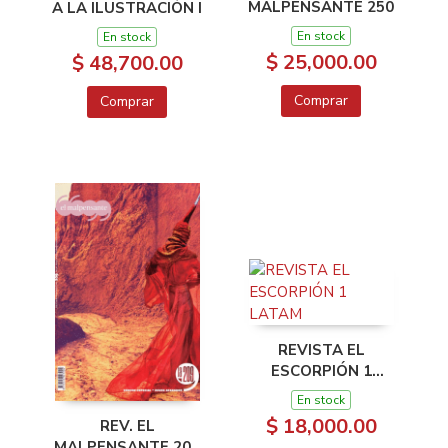
MALPENSANTE 250
A LA ILUSTRACIÓN I
En stock
En stock
$ 25,000.00
$ 48,700.00
Comprar
Comprar
REVISTA EL
ESCORPIÓN 1
LATAM
En stock
$ 18,000.00
REV. EL
MALPENSANTE 209