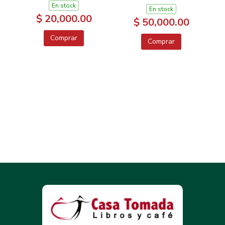
ESPECIAL HIP HOO
En stock
En stock
$ 20,000.00
$ 50,000.00
Comprar
Comprar