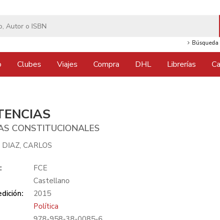
Búsqueda 
o
Clubes
Viajes
Compra
DHL
Librerías
Ca
TENCIAS
IAS CONSTITUCIONALES
 DIAZ, CARLOS
:
FCE
Castellano
dición:
2015
Política
978-958-38-0085-6