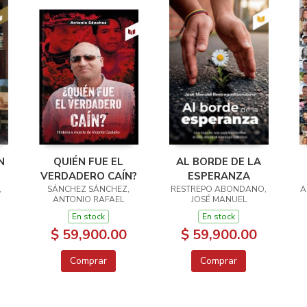
N
QUIÉN FUE EL
AL BORDE DE LA
VERDADERO CAÍN?
ESPERANZA
,
SÁNCHEZ SÁNCHEZ,
RESTREPO ABONDANO,
A
ANTONIO RAFAEL
JOSÉ MANUEL
En stock
En stock
$ 59,900.00
$ 59,900.00
Comprar
Comprar