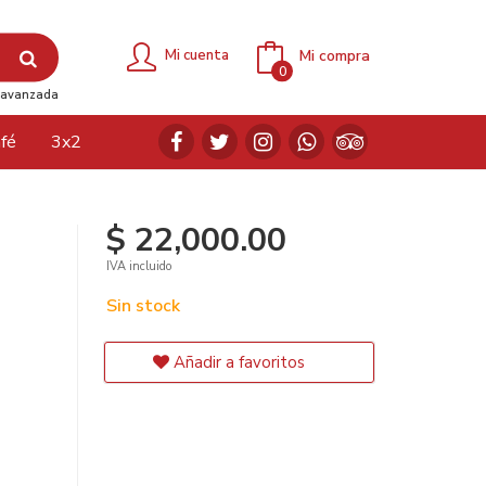
Mi compra
Mi cuenta
0
avanzada
fé
3x2
$ 22,000.00
IVA incluido
Sin stock
Añadir a favoritos