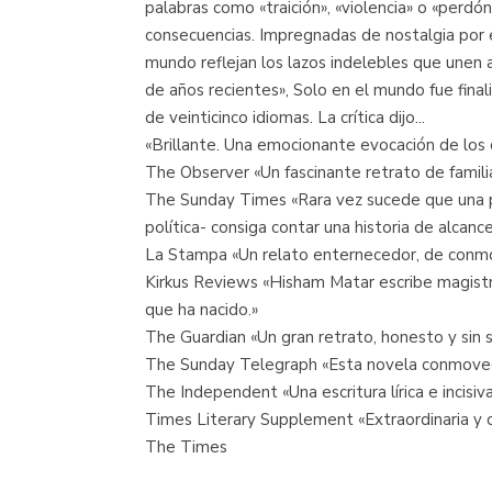
palabras como «traición», «violencia» o «perdó
consecuencias. Impregnadas de nostalgia por el 
mundo reflejan los lazos indelebles que unen 
de años recientes», Solo en el mundo fue fina
de veinticinco idiomas. La crítica dijo...
«Brillante. Una emocionante evocación de los c
The Observer «Un fascinante retrato de famili
The Sunday Times «Rara vez sucede que una pr
política- consiga contar una historia de alcance
La Stampa «Un relato enternecedor, de conmov
Kirkus Reviews «Hisham Matar escribe magistra
que ha nacido.»
The Guardian «Un gran retrato, honesto y sin 
The Sunday Telegraph «Esta novela conmovedo
The Independent «Una escritura lírica e incisiva
Times Literary Supplement «Extraordinaria y c
The Times