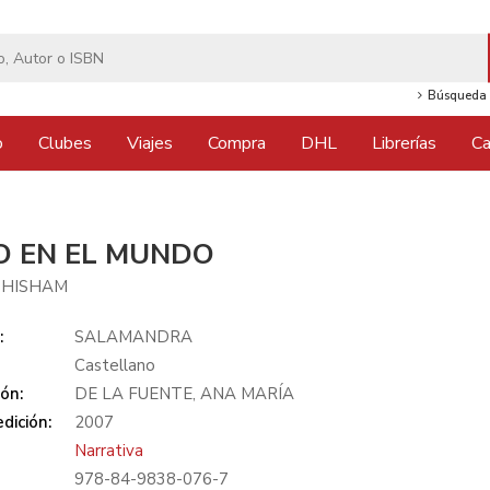
Búsqueda 
o
Clubes
Viajes
Compra
DHL
Librerías
Ca
O EN EL MUNDO
 HISHAM
:
SALAMANDRA
Castellano
ón:
DE LA FUENTE, ANA MARÍA
dición:
2007
Narrativa
978-84-9838-076-7