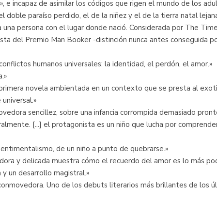
n», e incapaz de asimilar los códigos que rigen el mundo de los adu
doble paraíso perdido, el de la niñez y el de la tierra natal lejana
a una persona con el lugar donde nació. Considerada por The Times
lista del Premio Man Booker -distinción nunca antes conseguida po
onflictos humanos universales: la identidad, el perdón, el amor.»
a.»
imera novela ambientada en un contexto que se presta al exotism
 universal.»
edora sencillez, sobre una infancia corrompida demasiado pront
lmente. [...] el protagonista es un niño que lucha por comprender
sentimentalismo, de un niño a punto de quebrarse.»
ra y delicada muestra cómo el recuerdo del amor es lo más pod
 y un desarrollo magistral.»
onmovedora. Uno de los debuts literarios más brillantes de los ú