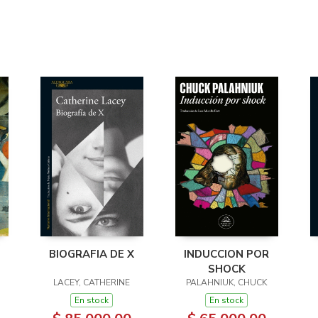
BIOGRAFIA DE X
INDUCCION POR
SHOCK
LACEY, CATHERINE
PALAHNIUK, CHUCK
En stock
En stock