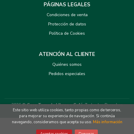
PÁGINAS LEGALES
Condiciones de venta
Protección de datos
Política de Cookies
ATENCIÓN AL CLIENTE
Quiénes somos
Pedidos especiales
2026 ©
Casa Tomada LIbros y Café
. Todos los Derechos
Este sitio web utiliza cookies, tanto propias como de terceros,
Reservados |
Grupo Trevenque
para mejorar su experiencia de navegación. Si continúa
navegando, consideramos que acepta su uso.
Más información