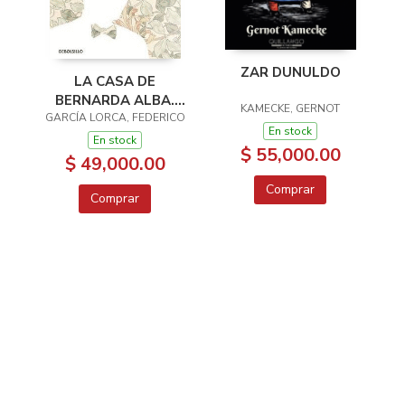
ZAR DUNULDO
LA CASA DE
BERNARDA ALBA.
KAMECKE, GERNOT
GARCÍA LORCA, FEDERICO
DOÑA ROSITA LA
En stock
SOLTERA
En stock
$ 55,000.00
$ 49,000.00
Comprar
Comprar