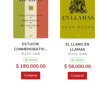
ESTUCHE
EL LLANO EN
CONMEMORATIVO
LLAMAS
JUAN RULFO
RULFO, JUAN
RULFO, JUAN
En stock
En stock
$ 180,000.00
$ 58,000.00
Comprar
Comprar