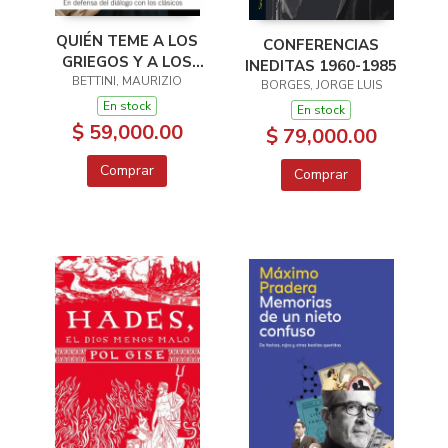
QUIÉN TEME A LOS
CONFERENCIAS
GRIEGOS Y A LOS
INEDITAS 1960-1985
BETTINI, MAURIZIO
ROMANOS?
BORGES, JORGE LUIS
En stock
En stock
$ 59,000.00
$ 79,000.00
Comprar
Comprar