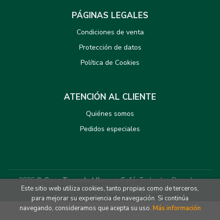
PÁGINAS LEGALES
Condiciones de venta
Protección de datos
Política de Cookies
ATENCIÓN AL CLIENTE
Quiénes somos
Pedidos especiales
2026 ©
Casa Tomada LIbros y Café
. Todos los Derechos
Este sitio web utiliza cookies, tanto propias como de terceros,
Reservados |
Grupo Trevenque
para mejorar su experiencia de navegación. Si continúa
navegando, consideramos que acepta su uso.
Más información