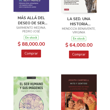
MÁS ALLÁ DEL
LA SED. UNA
DESEO DE SER
HISTORIA
SARMIENTO MEDINA,
PADRES
ANTROPOLÓGICA (Y
MENDOZA BENAVENTE,
PEDRO JOSÉ
VIRGINIA
PERSONAL) DE LA
En stock
En stock
VIDA EN TIERRAS DE
$ 88,000.00
$ 64,000.00
LLUVIA ESCASA
Comprar
Comprar