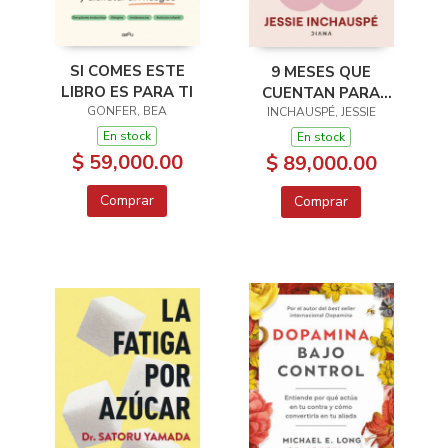
SI COMES ESTE
9 MESES QUE
LIBRO ES PARA TI
CUENTAN PARA
GONFER, BEA
TODA LA VIDA
INCHAUSPÉ, JESSIE
En stock
En stock
$ 59,000.00
$ 89,000.00
Comprar
Comprar