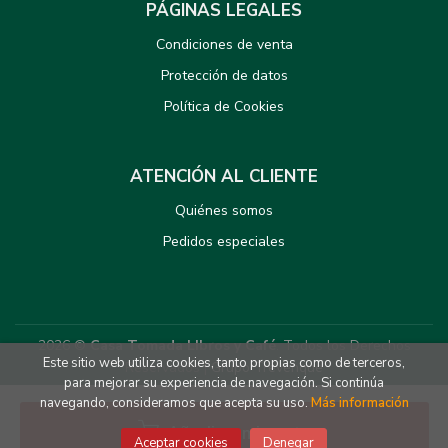
PÁGINAS LEGALES
Condiciones de venta
Protección de datos
Política de Cookies
ATENCIÓN AL CLIENTE
Quiénes somos
Pedidos especiales
2026 ©
Casa Tomada LIbros y Café
. Todos los Derechos
Este sitio web utiliza cookies, tanto propias como de terceros,
Reservados |
Grupo Trevenque
para mejorar su experiencia de navegación. Si continúa
navegando, consideramos que acepta su uso.
Más información
Añadir a mi cesta
Aceptar cookies
Denegar