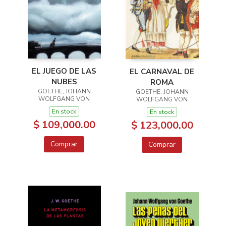
EL JUEGO DE LAS
EL CARNAVAL DE
NUBES
ROMA
GOETHE, JOHANN
GOETHE, JOHANN
WOLFGANG VON
WOLFGANG VON
En stock
En stock
$ 109,000.00
$ 123,000.00
Comprar
Comprar