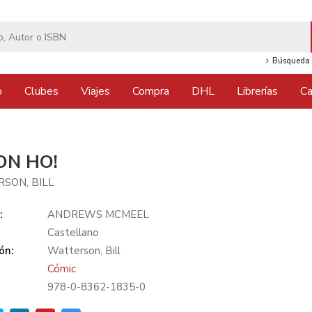
Búsqueda 
o
Clubes
Viajes
Compra
DHL
Librerías
Ca
ON HO!
SON, BILL
:
ANDREWS MCMEEL
Castellano
ón:
Watterson, Bill
Cómic
978-0-8362-1835-0