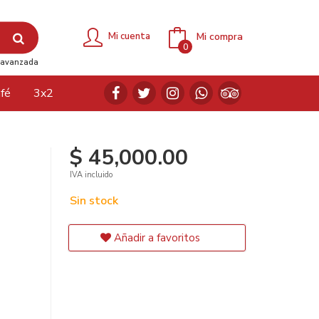
Mi compra
Mi cuenta
0
avanzada
fé
3x2
$ 45,000.00
IVA incluido
Sin stock
Añadir a favoritos