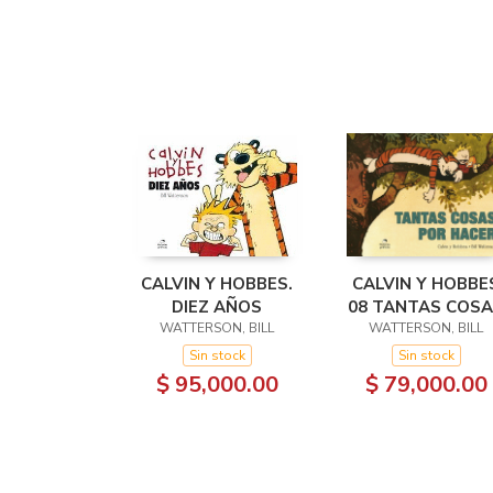
CALVIN Y HOBBES.
CALVIN Y HOBBE
DIEZ AÑOS
08 TANTAS COS
WATTERSON, BILL
WATTERSON, BILL
POR HACER
Sin stock
Sin stock
$ 95,000.00
$ 79,000.00