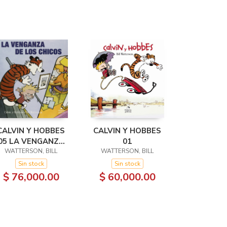
CALVIN Y HOBBES
CALVIN Y HOBBES
05 LA VENGANZA
01
DE LOS CHICOS
WATTERSON, BILL
WATTERSON, BILL
Sin stock
Sin stock
$ 76,000.00
$ 60,000.00