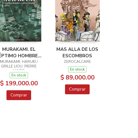
MURAKAMI. EL
MAS ALLA DE LOS
ÉPTIMO HOMBRE Y
ESCOMBROS
OTROS CUENTOS
MURAKAMI, HARUKI /
ZEROCALCARE
GRILLE LIOU, PIERRE
En stock
MARIE
En stock
$ 89,000.00
$ 199,000.00
Comprar
Comprar