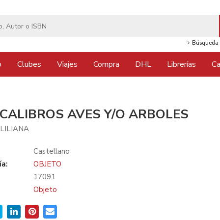
Búsqueda 
o
Clubes
Viajes
Compra
DHL
Librerías
Ca
CALIBROS AVES Y/O ARBOLES
LILIANA
Castellano
ía:
OBJETO
17091
Objeto