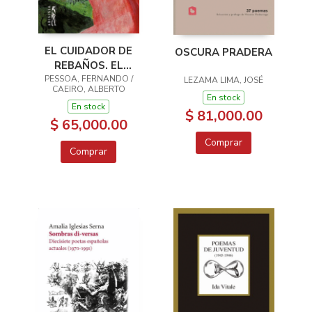
EL CUIDADOR DE
OSCURA PRADERA
REBAÑOS. EL
PASTOR AMOROSO
PESSOA, FERNANDO /
LEZAMA LIMA, JOSÉ
CAEIRO, ALBERTO
En stock
En stock
$ 81,000.00
$ 65,000.00
Comprar
Comprar