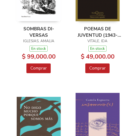
POEMAS DE
SOMBRAS DI-
JUVENTUD (1943-
VERSAS
VITALE, IDA
1946)
IGLESIAS, AMALIA
En stock
En stock
$ 49,000.00
$ 99,000.00
Comprar
Comprar