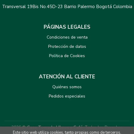
Transversal 19Bis No.45D-23 Barrio Palermo Bogotá Colombia
PÁGINAS LEGALES
Condiciones de venta
Protección de datos
Política de Cookies
ATENCIÓN AL CLIENTE
Quiénes somos
Pedidos especiales
2026 ©
Casa Tomada LIbros y Café
. Todos los Derechos
Este sitio web utiliza cookies, tanto propias como de terceros,
Reservados |
Grupo Trevenque