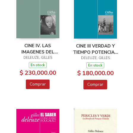
CINE IV. LAS
CINE III VERDAD Y
IMAGENES DEL
TIEMPO POTENCIAS
PENSAMIENTO
DELEUZE, GILLES
DE LO FALSO
DELEUZE, GILLES
En stock
En stock
$ 230,000.00
$ 180,000.00
Comprar
Comprar